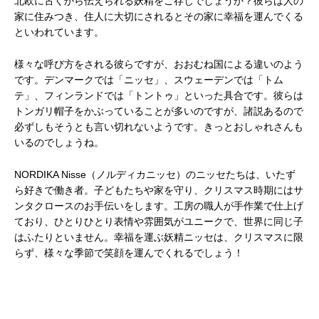
北欧に古くから伝えられる妖精をご存じでしょうか？彼らは人の
家に住みつき、住人に大切にされるとその家に幸福を運んでくる
といわれています。
様々な呼び方をされる彼らですが、おおむね国による違いのよう
です。デンマークでは「ニッセ」、スウェーデンでは「トム
テ」、フィンランドでは「トントゥ」といった具合です。彼らは
トンガリ帽子をかぶっていることが多いのですが、諸説あるので
必ずしもそうとも言い切れないようです。きっとおしゃれさんも
いるのでしょうね。
NORDIKA Nisse（ノルディカニッセ）のニッセたちは、いたず
ら好きで働き者。子どもたちや家を守り、クリスマス時期にはサ
ンタクロースのお手伝いをします。工房の職人が手作業で仕上げ
ており、ひとりひとり表情や雰囲気がユニークで、世界に同じ子
はふたりといません。幸福を運ぶ妖精ニッセは、クリスマスに限
らず、様々な季節で笑顔を運んでくれるでしょう！