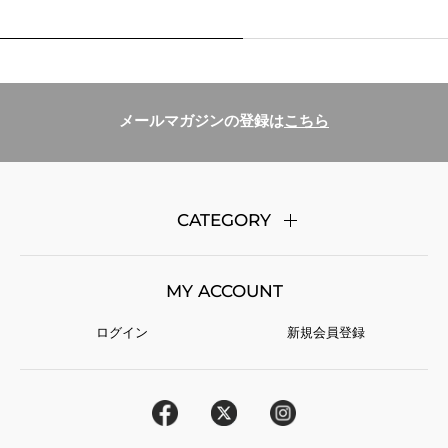
メールマガジンの登録は
こちら
CATEGORY
リビング
ダイニング
MY ACCOUNT
キッチン
ファッション
ベビー・キッズ
ファブリック
ログイン
新規会員登録
リラクゼーション
家具
ハンドメイド
本・DVD
クリスマス
フード＆ドリンク